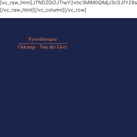
[vc_raw_html]JTNDZGl2JTIwY2xhc3MlM0QlMjJ3cGJf
[/vc_raw_html][/vc_column][/vc_row]