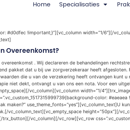
Home
Specialisaties
Prak
 #d0dfec !important;}”][vc_column width=”1/6″][/vc_colum
text]
en Overeenkomst?
overeenkomst . Wij declareren de behandelingen rechtstre
end pakket dat u bij uw zorgverzekeraar heeft afgesloten. 
rwaarden die u van de verzekering heeft ontvangen kunt u 
pie niet dekt, ontvangt u van ons een nota. Voor een uitge
mpty_space][/vc_column][vc_column width=”1/4″][trx_imag
=”.vc_custom_1517315999739{background-color: #eaeaea !i
ak maken?” use_theme_fonts=”yes”][vc_column_text]U kunt 
ak.[/vc_column_text][vc_empty_space height=”50px”][/vc_
[/trx_button][/vc_column][/vc_row][vc_row css=”.vc_cus