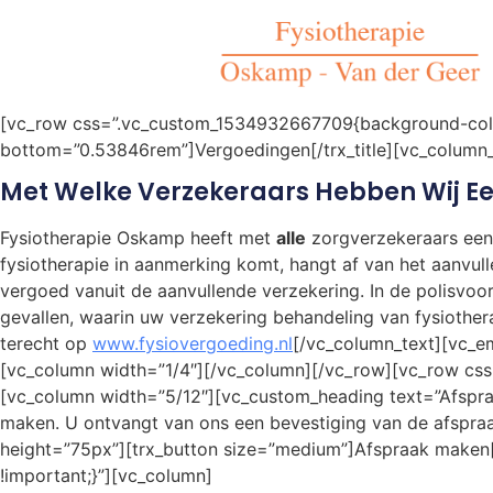
[vc_row css=”.vc_custom_1534932667709{background-color:
bottom=”0.53846rem”]Vergoedingen[/trx_title][vc_column_
Met Welke Verzekeraars Hebben Wij E
Fysiotherapie Oskamp heeft met
alle
zorgverzekeraars een 
fysiotherapie in aanmerking komt, hangt af van het aanvull
vergoed vanuit de aanvullende verzekering. In de polisvoo
gevallen, waarin uw verzekering behandeling van fysiothera
terecht op
www.fysiovergoeding.nl
[/vc_column_text][vc_e
[vc_column width=”1/4″][/vc_column][/vc_row][vc_row css
[vc_column width=”5/12″][vc_custom_heading text=”Afspra
maken. U ontvangt van ons een bevestiging van de afspra
height=”75px”][trx_button size=”medium”]Afspraak maken
!important;}”][vc_column]