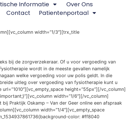
tische Informatie
Over Ons
Contact
Patientenportaal
n][vc_column width=”1/3″][trx_title
eks bij de zorgverzekeraar. Of u voor vergoeding van
Fysiotherapie wordt in de meeste gevallen namelijk
nagaan welke vergoeding voor uw polis geldt. In die
breide uitleg over vergoeding van fysiotherapie kunt u
e url=”1010″][vc_empty_space height=”55px”][/vc_column]
mportant;}”][vc_column width=”1/6″][/vc_column]
bij Praktijk Oskamp – Van der Geer online een afspraak
column][vc_column width=”1/4″][vc_empty_space
tom_1534937861736{background-color: #ff8040