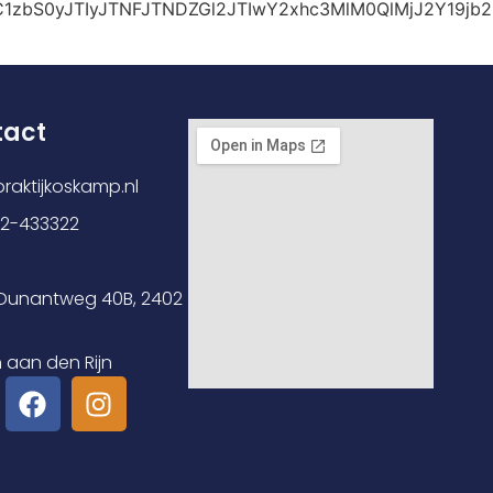
NvbC1zbS0yJTIyJTNFJTNDZGl2JTIwY2xhc3MlM0QlMjJ2
tact
raktijkoskamp.nl
172-433322
 Dunantweg 40B, 2402
 aan den Rijn