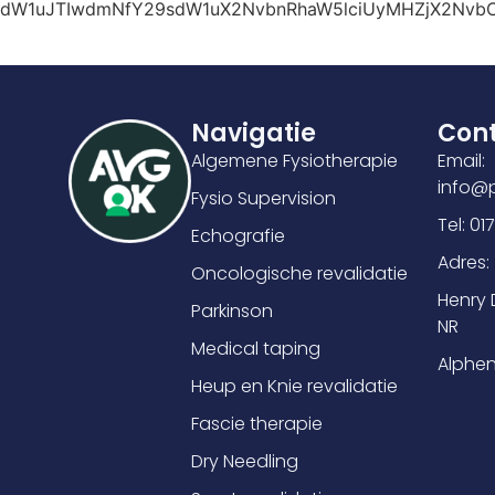
Y29sdW1uJTIwdmNfY29sdW1uX2NvbnRhaW5lciUyMHZjX2
Navigatie
Con
Algemene Fysiotherapie
Email:
info@p
Fysio Supervision
Tel: 0
Echografie
Adres:
Oncologische revalidatie
Henry
Parkinson
NR
Medical taping
Alphen
Heup en Knie revalidatie
Fascie therapie
Dry Needling