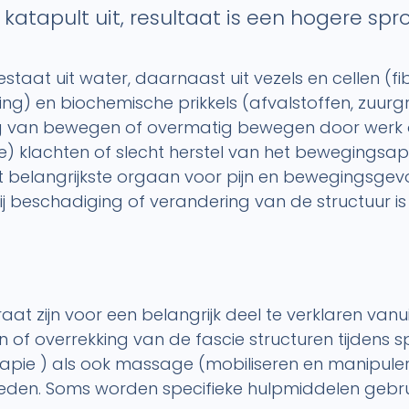
 katapult uit, resultaat is een hogere spr
estaat uit water, daarnaast uit vezels en cellen (f
) en biochemische prikkels (afvalstoffen, zuurg
 van bewegen of overmatig bewegen door werk of
tine) klachten of slecht herstel van het beweging
het belangrijkste orgaan voor pijn en bewegingsgev
j beschadiging of verandering van de structuur is
 zijn voor een belangrijk deel te verklaren vanui
f overrekking van de fascie structuren tijdens spor
ie ) als ook massage (mobiliseren en manipuleren
eden. Soms worden specifieke hulpmiddelen gebruik