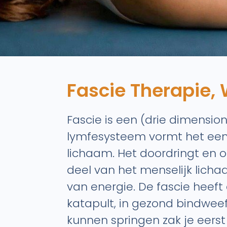
Fascie Therapie, 
Fascie is een (drie dimensio
lymfesysteem vormt het een 
lichaam. Het doordringt en o
deel van het menselijk lich
van energie. De fascie heeft
katapult, in gezond bindweef
kunnen springen zak je eers