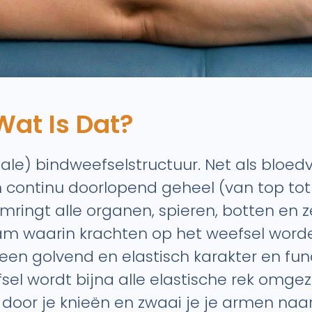
Wat Is Dat?
nale) bindweefselstructuur. Net als bloe
continu doorlopend geheel (van top tot t
mringt alle organen, spieren, botten en z
aam waarin krachten op het weefsel wor
 een golvend en elastisch karakter en fun
sel wordt bijna alle elastische rek omgez
t door je knieën en zwaai je je armen n